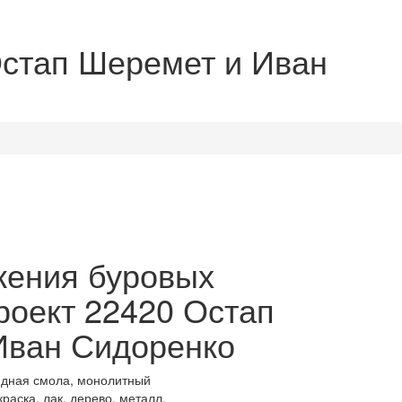
Остап Шеремет и Иван
жения буровых
роект 22420 Остап
Иван Сидоренко
идная смола, монолитный
раска, лак, дерево, металл.