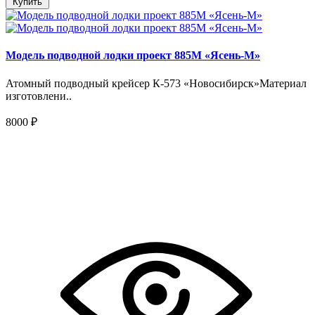
Купить
Модель подводной лодки проект 885М «Ясень-М»
Атомный подводный крейсер К-573 «Новосибирск»Материал
изготовлени..
8000 ₽