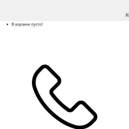
К
В корзине пусто!