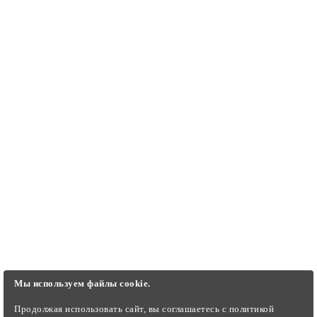
Модели кораблей, подводных лодок, судов, архитектурных
макетов, музейных, выставочных и коллекционных
экспонатов. Быстрая доставка Москва, Санкт-Петербург.
ИНФОРМАЦИЯ
ДОПОЛНИТЕЛЬНО
ЛИЧНЫЙ КАБИНЕТ
КОНТАКТЫ
Мы используем файлы cookie.
Продолжая использовать сайт, вы соглашаетесь c политикой