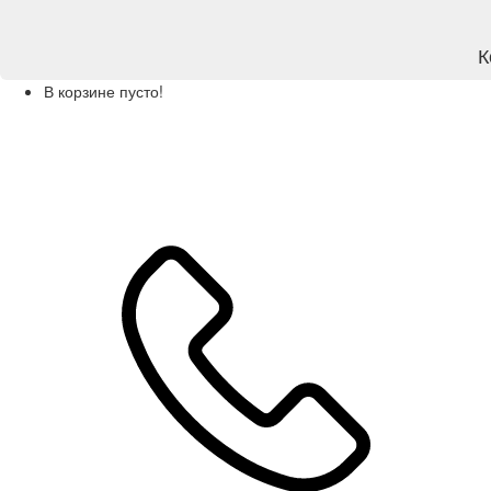
К
В корзине пусто!